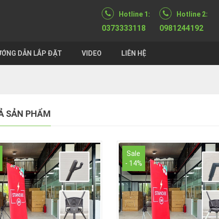
Hotline 1:
Hotline 2:
0373333118
0981244192
ỚNG DẪN LẮP ĐẶT
VIDEO
LIÊN HỆ
Ả SẢN PHẨM
Sale
- 14%