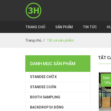
TRANG CHỦ
SẢN PHẨM
TIN TỨC
HƯ
Trang chủ
Tất cả sản phẩm
TẤT C
DANH MỤC SẢN PHẨM
STANDEE CHỮ X
Sale
- 18%
STANDEE CUỐN
BOOTH SAMPLING
BACKDROP DI ĐỘNG