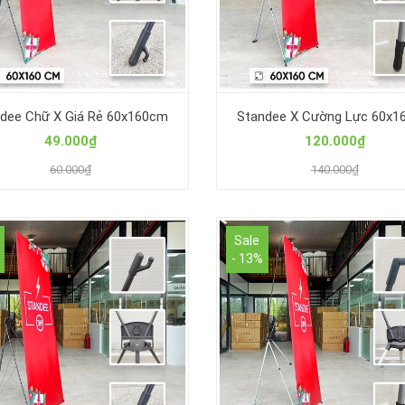
dee Chữ X Giá Rẻ 60x160cm
Standee X Cường Lực 60x1
49.000₫
120.000₫
60.000₫
140.000₫
Sale
- 13%