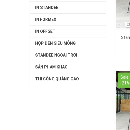
IN STANDEE
IN FORMEX
IN OFFSET
Stan
HỘP ĐÈN SIÊU MỎNG
STANDEE NGOÀI TRỜI
SẢN PHẨM KHÁC
Sale
THI CÔNG QUẢNG CÁO
- 21%