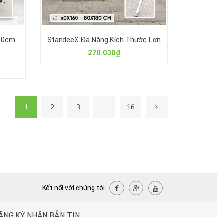
80cm
StandeeX Đa Năng Kích Thước Lớn
270.000₫
1
2
3
...
16
Kết nối với chúng tôi
ĂNG KÝ NHẬN BẢN TIN