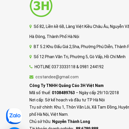
Số 82, Liền kề 6B, Làng Việt Kiều Châu Âu, Nguyễn 
Hà Đông, Thành Phố Hà Nội
BT 5.2 Khu Đấu Giá 2,5ha, Phường Phú Diễn, Thành 
Số 12 Phan Văn Trị, Phường 5, Gò Vấp, Hồ Chí Minh
HOTLINE 037 3333118 & 0981 244192
ccstandee@gmail.com
Công Ty TNHH Quảng Cáo 3H Việt Nam
Mã số thuế:
0108489763
– Ngày cấp 29/10/2018
Nơi cấp: Sở kế hoạch và đầu tư TP Hà Nội
Trụ sở chính: Khu 1, Thôn Văn Lôi, Xã Tam Đồng, Huyệ
phố Hà Nội, Việt Nam.
Chủ sở hữu:
Nguyễn Thành Long
Tài khoản doanh nghiệp:
88 6789 888