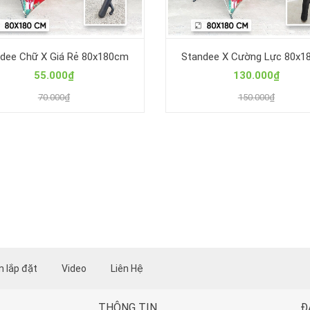
dee Chữ X Giá Rẻ 80x180cm
Standee X Cường Lực 80x1
55.000₫
130.000₫
70.000₫
150.000₫
 lắp đặt
Video
Liên Hệ
THÔNG TIN
Đ