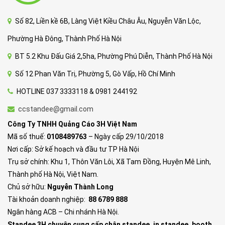
Số 82, Liền kề 6B, Làng Việt Kiều Châu Âu, Nguyễn Văn Lộc,
Phường Hà Đông, Thành Phố Hà Nội
BT 5.2 Khu Đấu Giá 2,5ha, Phường Phú Diễn, Thành Phố Hà Nội
Số 12 Phan Văn Trị, Phường 5, Gò Vấp, Hồ Chí Minh
HOTLINE 037 3333118 & 0981 244192
ccstandee@gmail.com
Công Ty TNHH Quảng Cáo 3H Việt Nam
Mã số thuế:
0108489763
– Ngày cấp 29/10/2018
Nơi cấp: Sở kế hoạch và đầu tư TP Hà Nội
Trụ sở chính: Khu 1, Thôn Văn Lôi, Xã Tam Đồng, Huyện Mê Linh,
Thành phố Hà Nội, Việt Nam.
Chủ sở hữu:
Nguyễn Thành Long
Tài khoản doanh nghiệp:
88 6789 888
Ngân hàng ACB – Chi nhánh Hà Nội.
Standee 3H chuyên cung cấp chân standee, in standee, booth