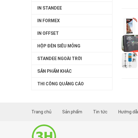
IN STANDEE
IN FORMEX
IN OFFSET
HỘP ĐÈN SIÊU MỎNG
STANDEE NGOÀI TRỜI
SẢN PHẨM KHÁC
THI CÔNG QUẢNG CÁO
Trang chủ
Sản phẩm
Tin tức
Hướng dẫn