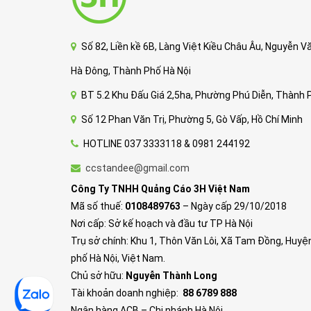
Số 82, Liền kề 6B, Làng Việt Kiều Châu Âu, Nguyễn 
Hà Đông, Thành Phố Hà Nội
BT 5.2 Khu Đấu Giá 2,5ha, Phường Phú Diễn, Thành 
Số 12 Phan Văn Trị, Phường 5, Gò Vấp, Hồ Chí Minh
HOTLINE 037 3333118 & 0981 244192
ccstandee@gmail.com
Công Ty TNHH Quảng Cáo 3H Việt Nam
Mã số thuế:
0108489763
– Ngày cấp 29/10/2018
Nơi cấp: Sở kế hoạch và đầu tư TP Hà Nội
Trụ sở chính: Khu 1, Thôn Văn Lôi, Xã Tam Đồng, Huyệ
phố Hà Nội, Việt Nam.
Chủ sở hữu:
Nguyễn Thành Long
Tài khoản doanh nghiệp:
88 6789 888
Ngân hàng ACB – Chi nhánh Hà Nội.