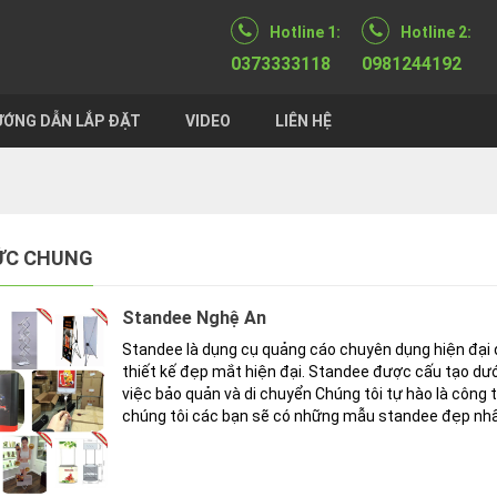
Hotline 1:
Hotline 2:
0373333118
0981244192
ỚNG DẪN LẮP ĐẶT
VIDEO
LIÊN HỆ
ỨC CHUNG
Standee Nghệ An
Standee là dụng cụ quảng cáo chuyên dụng hiện đại
thiết kế đẹp mắt hiện đại. Standee được cấu tạo dươ
việc bảo quản và di chuyển Chúng tôi tự hào là côn
chúng tôi các bạn sẽ có những mẫu standee đẹp nhấ