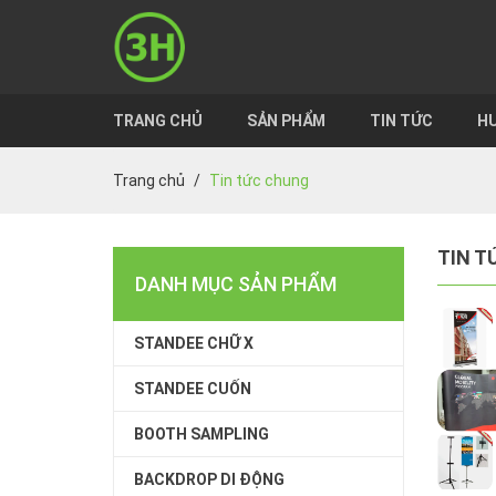
TRANG CHỦ
SẢN PHẨM
TIN TỨC
HƯ
Trang chủ
Tin tức chung
TIN T
DANH MỤC SẢN PHẨM
STANDEE CHỮ X
STANDEE CUỐN
BOOTH SAMPLING
BACKDROP DI ĐỘNG