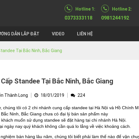
Hotline 1:
Hotline 2:
0373333118
0981244192
ỚNG DẪN LẮP ĐẶT
VIDEO
LIÊN HỆ
tandee Tại Bắc Ninh, Bắc Giang
Cấp Standee Tại Bắc Ninh, Bắc Giang
n Thành Long
18/01/2019
224
, chúng tôi có 2 chi nhánh cung cấp standee tại Hà Nội và Hồ Chính M
 Bắc Ninh, Bắc Giang chưa có đại lý bán sản phẩm này
 khách muốn sử dụng standee sẽ đặt hàng tại chi nhánh Hà Nội.
ại ngày nay quý khách không cần quá lo lắng về việc khoảng cách.
 nghiệm bán hàng lâu năm, chúng tôi biết phải làm thế nào để vận ch