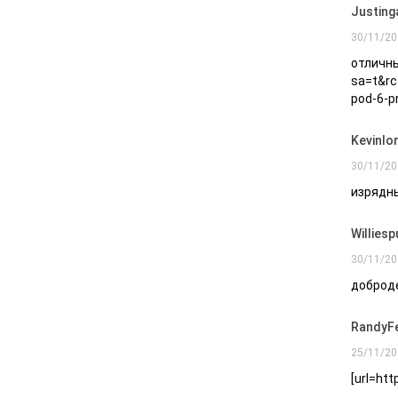
Justing
30/11/20
отличны
sa=t&rc
pod-6-p
Kevinlo
30/11/20
изрядны
Williesp
30/11/20
доброде
RandyFe
25/11/20
[url=ht