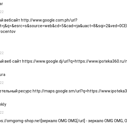
ar
22
й вебсайт http://www.google.com.ph/url?
t=j&q=&esrc=s&source=web&cd=5&cad=rja&uact=8&sqi=2&ved=0CEMQ
rocentov
r
22
й веб сайт https://www.google.dj/url?q=https://www.ipoteka360.ru/
ura
22
тельный ресурс http://maps.google.sm/url?q=https://www.ipoteka36
kly
22
tps://omgomg-shop.net]зеркало OMG OMG[/url] - зеркало OMG OMG,