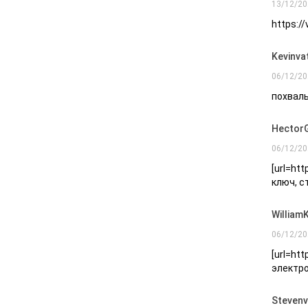
13/12/20
https:/
Kevinva
06/12/20
похваль
Hector
06/12/20
[url=ht
ключ, с
William
06/12/20
[url=htt
электро
Stevenvi