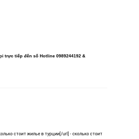
ọi trực tiếp đến số Hotline 0989244192 &
олько стоит жилье в турции[/url] - сколько стоит