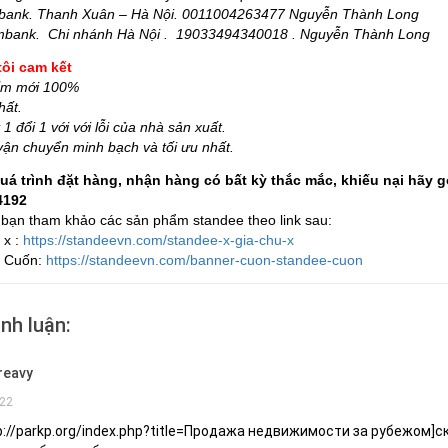
bank. Thanh Xuân – Hà Nội. 0011004263477 Nguyễn Thành Long
bank. Chi nhánh Hà Nội . 19033494340018 . Nguyễn Thành Long
ôi cam kết
ẩm mới 100%
hất.
1 đổi 1 với với lỗi của nhà sản xuất.
vận chuyển minh bạch và tối ưu nhất.
uá trình đặt hàng, nhận hàng có bất kỳ thắc mắc, khiếu nại hãy g
4192
 bạn tham khảo các sản phẩm standee theo link sau:
x :
https://standeevn.com/standee-x-gia-chu-x
 Cuốn:
https://standeevn.com/banner-cuon-standee-cuon
nh luận:
reavy
22
tp://parkp.org/index.php?title=Продажа недвижимости за рубежом]ск