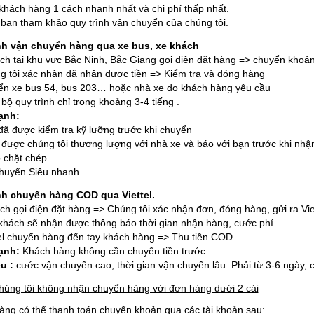
khách hàng 1 cách nhanh nhất và chi phí thấp nhất.
bạn tham khảo quy trình vận chuyển của chúng tôi.
nh vận chuyển hàng qua xe bus, xe khách
ch tại khu vực Bắc Ninh, Bắc Giang gọi điện đặt hàng => chuyển khoả
g tôi xác nhận đã nhận được tiền => Kiểm tra và đóng hàng
ển xe bus 54, bus 203… hoặc nhà xe do khách hàng yêu cầu
bộ quy trình chỉ trong khoảng 3-4 tiếng .
ạnh:
ã được kiểm tra kỹ lưỡng trước khi chuyển
 được chúng tôi thương lượng với nhà xe và báo với bạn trước khi nhậ
 chặt chép
huyển Siêu nhanh .
ình chuyển hàng
COD qua Viettel.
h gọi điện đặt hàng => Chúng tôi xác nhận đơn, đóng hàng, gửi ra Vie
khách sẽ nhận được thông báo thời gian nhận hàng, cước phí
tel chuyển hàng đến tay khách hàng => Thu tiền COD.
ạnh:
Khách hàng không cần chuyển tiền trước
u :
cước vận chuyển cao, thời gian vận chuyển lâu. Phải từ 3-6 ngày, 
chúng tôi không nhận chuyển hàng với đơn hàng dưới 2 cái
àng có thể thanh toán chuyển khoản qua các tài khoản sau: