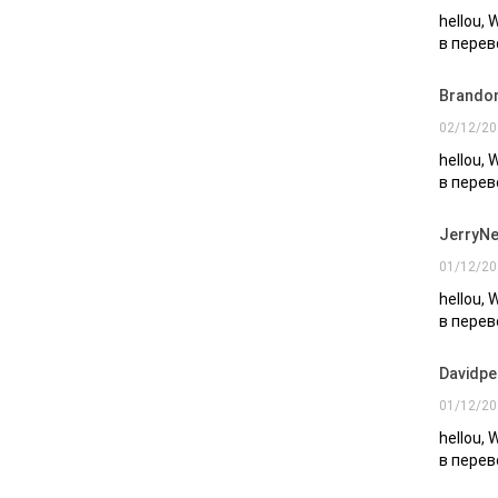
hellou,
в перев
Brando
02/12/20
hellou,
в перев
JerryNe
01/12/20
hellou,
в перев
Davidpe
01/12/20
hellou,
в перев