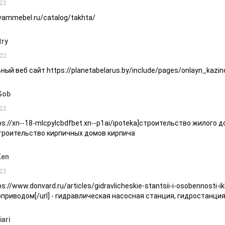
22
/vammebel.ru/catalog/takhta/
try
22
ный веб сайт https://planetabelarus.by/include/pages/onlayn_kazin
Gob
22
tps://xn--18-mlcpylcbdfbet.xn--p1ai/ipoteka]строительство жилого д
троительство кирпичных домов кирпича
Ken
22
ps://www.donvard.ru/articles/gidravlicheskie-stantsii-i-osobennosti
приводом[/url] - гидравлическая насосная станция, гидростанци
ari