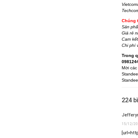
Vietcom
Techcom
Chúng t
Sản ph
Giá rẻ n
Cam kết 
Chi phí 
Trong q
098124
Mời các
Standee 
Standee
224 bì
Jeffery
15/12/20
[url=ht