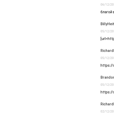
06/12/20
благой 
BillyHei
05/12/20
[url=ht
Richard
05/12/20
https://
Brando
05/12/20
https://
Richard
02/12/20