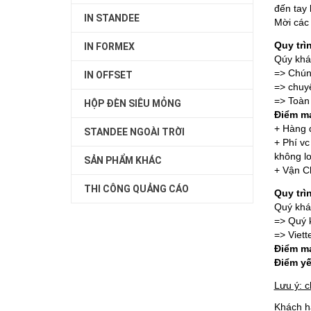
đến tay 
IN STANDEE
Mời các 
Quy trì
IN FORMEX
Qúy khá
=> Chún
IN OFFSET
=> chuy
=> Toàn 
HỘP ĐÈN SIÊU MỎNG
Điểm m
+ Hàng đ
STANDEE NGOÀI TRỜI
+ Phí vc
không lo
SẢN PHẨM KHÁC
+ Vận C
THI CÔNG QUẢNG CÁO
Quy tr
Quý khác
=> Quý 
=> Viet
Điểm m
Điểm yế
Lưu ý: 
Khách h