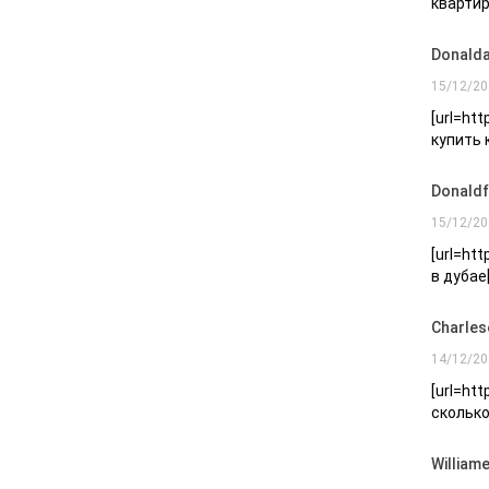
квартир
Donald
15/12/20
[url=ht
купить 
Donald
15/12/20
[url=ht
в дубае
Charles
14/12/20
[url=ht
сколько
William