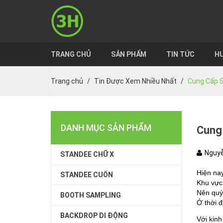
TRANG CHỦ
SẢN PHẨM
TIN TỨC
HƯ
Trang chủ
Tin Được Xem Nhiều Nhất
Cung Cấp S
DANH MỤC SẢN PHẨM
Cung 
Nguyễ
STANDEE CHỮ X
Hiện nay
STANDEE CUỐN
Khu vực
Nên quý
BOOTH SAMPLING
Ở thời đ
BACKDROP DI ĐỘNG
Với kinh