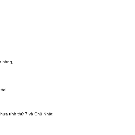
n
n hàng,
ttel
chưa tính thứ 7 và Chủ Nhật