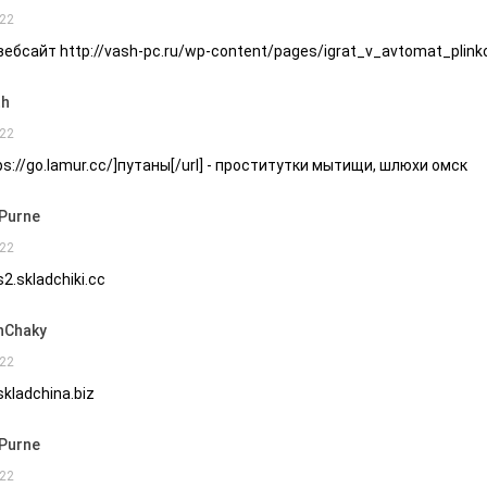
22
вебсайт http://vash-pc.ru/wp-content/pages/igrat_v_avtomat_plink
th
22
tps://go.lamur.cc/]путаны[/url] - проститутки мытищи, шлюхи омск
Purne
22
s2.skladchiki.cc
nChaky
22
skladchina.biz
Purne
22