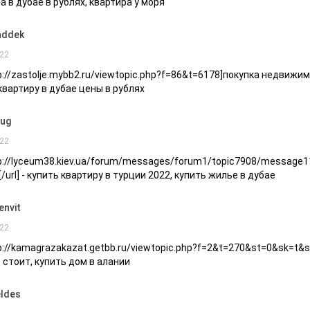
а в дубае в рублях, квартира у моря
addek
22
tp://zastolje.mybb2.ru/viewtopic.php?f=86&t=6178]покупка недвижимо
квартиру в дубае цены в рублях
fug
22
tp://lyceum38.kiev.ua/forum/messages/forum1/topic7908/messag
[/url] - купить квартиру в турции 2022, купить жилье в дубае
envit
22
tp://kamagrazakazat.getbb.ru/viewtopic.php?f=2&t=270&st=0&sk=t&sd
 стоит, купить дом в алании
eldes