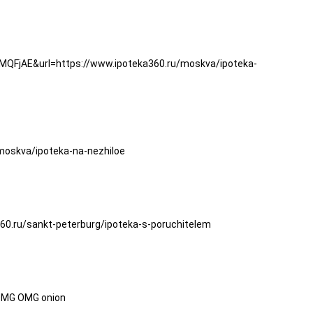
FjAE&url=https://www.ipoteka360.ru/moskva/ipoteka-
moskva/ipoteka-na-nezhiloe
0.ru/sankt-peterburg/ipoteka-s-poruchitelem
 OMG OMG onion