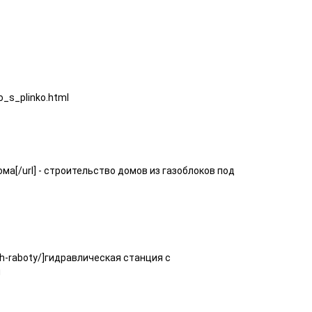
o_s_plinko.html
ома[/url] - строительство домов из газоблоков под
-ikh-raboty/]гидравлическая станция с
я