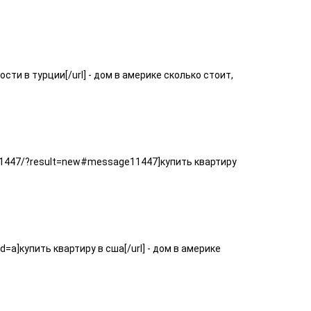
сти в турции[/url] - дом в америке сколько стоит,
e11447/?result=new#message11447]купить квартиру
=a]купить квартиру в сша[/url] - дом в америке