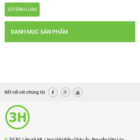
GỬI BÌNH LUẬN
DANH MỤC SẢN PHẨM
Kết nối với chúng tôi
Số 82, Liền kề 6B, Làng Việt Kiều Châu Âu, Nguyễn Văn Lộc,