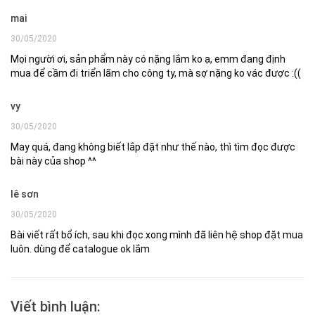
mai
30/05/2020
Mọi người ơi, sản phẩm này có nặng lắm ko ạ, emm đang định
mua để cầm đi triển lãm cho công ty, mà sợ nặng ko vác được :((
vy
30/05/2020
May quá, đang không biết lắp đặt như thế nào, thì tìm đọc được
bài này của shop ^^
lê sơn
30/05/2020
Bài viết rất bổ ích, sau khi đọc xong mình đã liên hệ shop đặt mua
luôn. dùng để catalogue ok lắm
Viết bình luận: